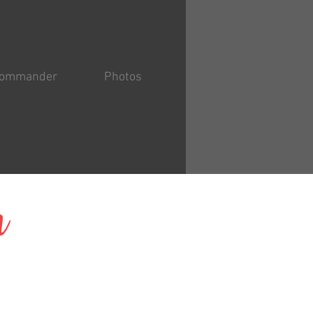
ommander
Photos
n