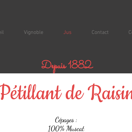
il
Vignoble
Jus
Contact
C
Depuis 1882
Pétillant de Raisi
Cépages :
100% Muscat