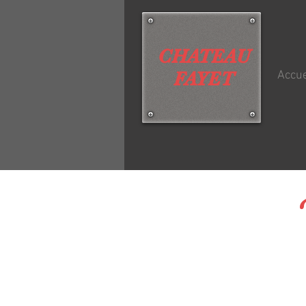
CHATEAU
FAYET
Accue