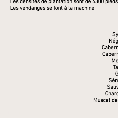
Les densités de plantation sont de 4300 pieds/
Les vendanges se font à la machine
Sy
Nég
Cabern
Cabern
Me
Ta
G
Sém
Sauv
Chard
Muscat de
chateau fayet