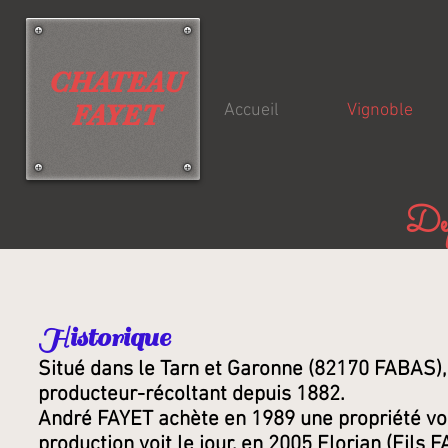
CHATEAU
FAYET
Accueil
Vignoble
De
Historique
Situé dans le Tarn et Garonne (82170 FABAS), 
producteur-récoltant depuis 1882.
André FAYET achète en 1989 une propriété voi
production voit le jour, en 2005 Florian (Fils F